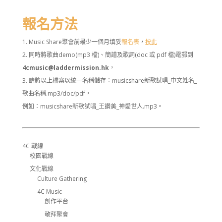
報名方法
Music Share聚會前最少一個月填妥
報名表
，
按此
同時將歌曲demo(mp3 檔)、簡譜及歌詞(doc 或 pdf 檔)電郵到
4cmusic@laddermission.hk
，
請將以上檔案以統一名稱儲存：musicshare新歌試唱_中文姓名_
歌曲名稱.mp3/doc/pdf，
例如：musicshare新歌試唱_王讚美_神愛世人.mp3。
4C 戰線
校園戰線
文化戰線
Culture Gathering
4C Music
創作平台
敬拜聚會