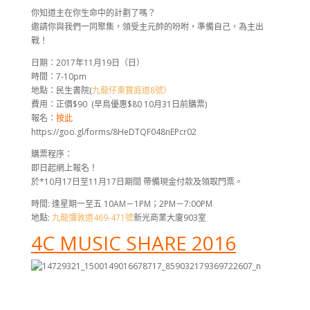
你知道主在你生命中的計劃了嗎？
邀請你與我們一同聚集，領受主元帥的吩咐，準備自己，為主出
戰！
日期：2017年11月19日（日）
時間：7-10pm
地點：民生書院(
九龍仔東寶庭道8號）
費用：正價$90 (早鳥優惠$80 10月31日前購票)
報名：
按此
https://goo.gl/forms/8HeDTQF048nEPcr02
購票程序：
即日起網上報名！
於*10月17日至11月17日期間 帶備現金付款及領取門票。
時間: 逢星期一至五 10AM－1PM；2PM－7:00PM
地點:
九龍彌敦道469-471號
新光商業大廈903室
4C MUSIC SHARE 2016