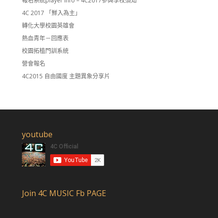
報名系統player info – 4C2017參與學校須知
4C 2017 「鮮入為主」
轉化大學校園英雄會
熱血青年－回應表
校園拓植門訓系統
營會報名
4C2015 自由國度 主題異象分享片
youtube
Join 4C MUSIC Fb PAGE