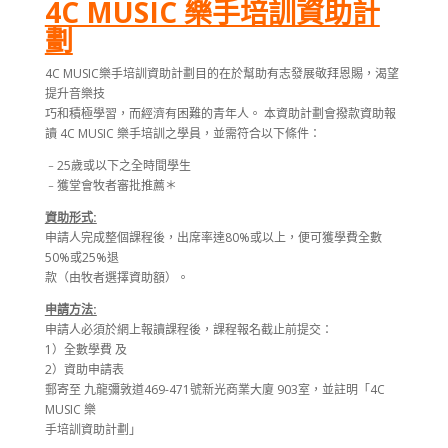
4C MUSIC 樂手培訓資助計
劃
4C MUSIC樂手培訓資助計劃目的在於幫助有志發展敬拜恩賜，渴望
提升音樂技
巧和積極學習，而經濟有困難的青年人。 本資助計劃會撥款資助報
讀 4C MUSIC 樂手培訓之學員，並需符合以下條件：
﹣25歲或以下之全時間學生
﹣獲堂會牧者審批推薦＊
資助形式:
申請人完成整個課程後，出席率達80%或以上，便可獲學費全數
50%或25%退
款（由牧者選擇資助額）。
申請方法:
申請人必須於網上報讀課程後，課程報名截止前提交：
1）全數學費 及
2）資助申請表
郵寄至 九龍彌敦道469-471號新光商業大廈 903室，並註明「4C
MUSIC 樂
手培訓資助計劃」