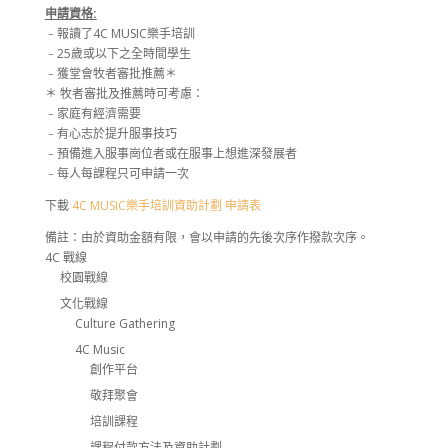
申請資格:
﹣報讀了4C MUSIC樂手培訓
﹣25歲或以下之全時間學生
﹣獲堂會牧者審批推薦＊
＊ 牧者審批及推薦時可考慮：
﹣家庭有經濟需要
﹣有心志於提升服事技巧
﹣預備進入服事崗位者或在服事上想進深發展者
﹣每人每課程只可申請一次
下載
4C MUSIC樂手培訓資助計劃 申請表
備註：由於資助金額有限，會以申請的先後次序作撥款次序。
4C 戰線
校園戰線
文化戰線
Culture Gathering
4C Music
創作平台
敬拜聚會
培訓課程
課程付款方法及資助計劃