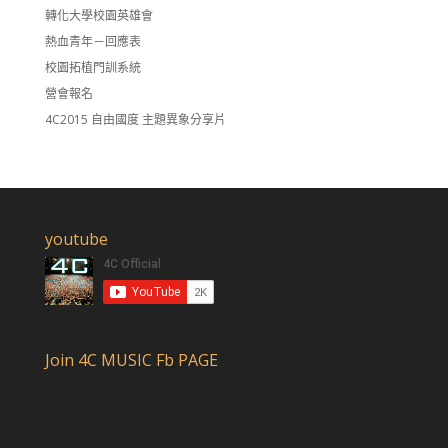
轉化大學校園英雄會
熱血青年－回應表
校園拓植門訓系統
營會報名
4C2015 自由國度 主題異象分享片
youtube
Join 4C MUSIC Fb PAGE