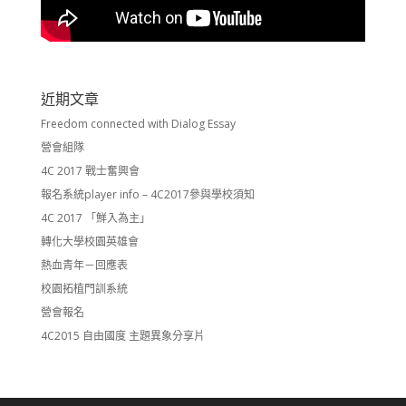
近期文章
Freedom connected with Dialog Essay
營會組隊
4C 2017 戰士奮興會
報名系統player info – 4C2017參與學校須知
4C 2017 「鮮入為主」
轉化大學校園英雄會
熱血青年－回應表
校園拓植門訓系統
營會報名
4C2015 自由國度 主題異象分享片